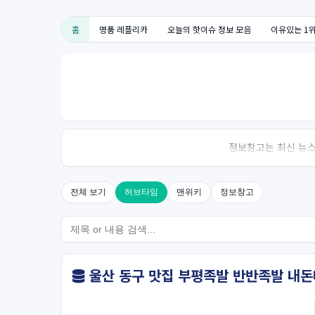
홈
명품 레플리카
오늘의 핫이슈 정보 모음
이유있는 1
정보창고는 최신 뉴스,
전체 보기
허브타임
맨위키
정보창고
울산 동구 맛집 부평족발 반반족발 내돈