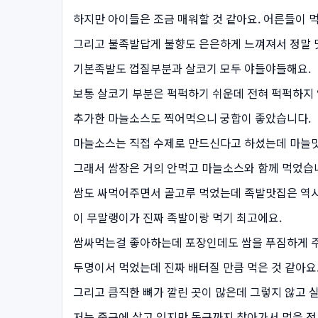
하지만 아이들은 조금 매워할 것 같아요. 어른들이 먹
그리고 불족발답게 불향도 은은하게 느껴져서 정말 맛
기본족발도 껍질부분과 살코기 모두 야들야들해요.
보통 살코기 부분은 퍽퍽하기 쉬운데 전혀 퍽퍽하지 
추가한 마늘소스도 찍어먹으니 궁합이 좋았습니다.
마늘소스는 직접 수제로 만드신다고 하셨는데 마늘맛
그래서 쌈장은 거의 안먹고 마늘소스와 함께 먹었습
쌈도 싸먹어주면서 골고루 먹었는데 족발맛집은 역시
이 무말랭이가 진짜 족발이랑 먹기 최고에요.
쌈싸먹는걸 좋아하는데 포장인데도 쌈을 푸짐하게 주
두명이서 먹었는데 진짜 배터질 만큼 먹은 것 같아요
그리고 큼직한 뼈가 깔린 곳이 많은데 그렇지 않고 
저는 중구에 살고 있지만 동구까지 찾아가서 먹을 