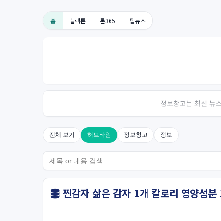
홈
블랙툰
론365
팁뉴스
정보창고는 최신 뉴스,
전체 보기
허브타임
정보창고
정보
찐감자 삶은 감자 1개 칼로리 영양성분