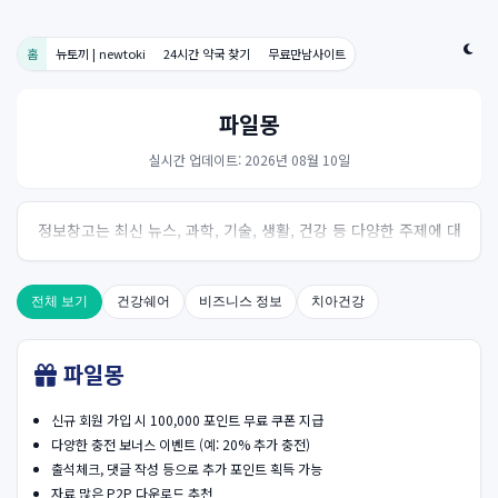
홈
뉴토끼 | newtoki
24시간 약국 찾기
무료만남사이트
파일몽
실시간 업데이트: 2026년 08월 10일
정보창고는 최신 뉴스, 과학, 기술, 생활, 건강 등 다양한 주제에 대
한 신뢰성 있는 정보를 제공하는 온라인 자료실입니다.
전체 보기
건강쉐어
비즈니스 정보
치아건강
파일몽
신규 회원 가입 시 100,000 포인트 무료 쿠폰 지급
다양한 충전 보너스 이벤트 (예: 20% 추가 충전)
출석체크, 댓글 작성 등으로 추가 포인트 획득 가능
자료 많은 P2P 다운로드 추천